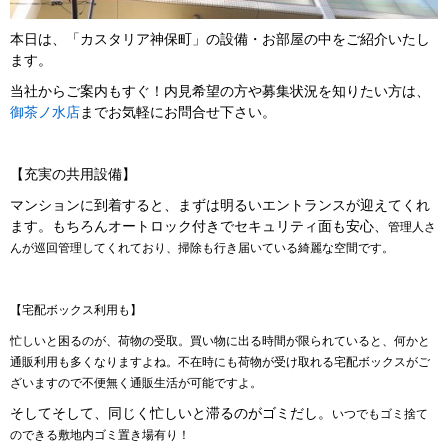
本日は、「カスタリア神保町」の設備・お部屋の中をご紹介いたし
ます。
当社からご案内もすぐ！内見希望の方や募集状況を知りたい方は、
御茶ノ水店
までお気軽にお問合せ下さい。
【充実の共用設備】
マンションに到着すると、まずは明るいエントランスが迎えてくれ
ます。もちろんオートロック付きでセキュリティ面も安心、
管理人さ
んが巡回管理してくれており、掃除も行き届いている綺麗な空間です。
【宅配ボックス利用も】
忙しいと困るのが、荷物の受取。買い物に出る時間が限られていると、何かと
通販利用も多くなりますよね。不在時にも荷物が受け取れる宅配ボックスがご
ざいますので不便無く通販生活が可能ですよ。
そしてそして、同じく忙しいと滞るのがゴミだし。
いつでもゴミ捨て
のできる敷地内ゴミ置き場有り！