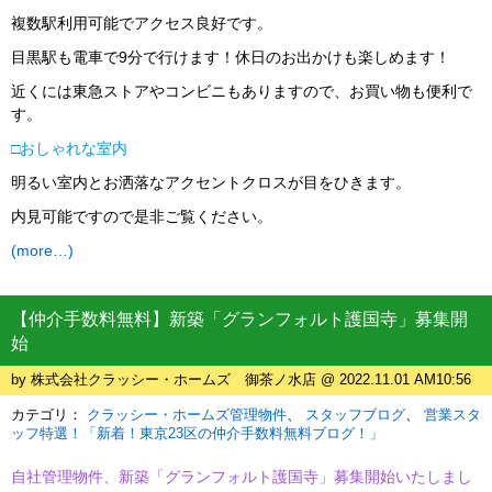
複数駅利用可能でアクセス良好です。
目黒駅も電車で9分で行けます！休日のお出かけも楽しめます！
近くには東急ストアやコンビニもありますので、お買い物も便利で
す。
□
おしゃれな室内
明るい室内とお洒落なアクセントクロスが目をひきます。
内見可能ですので是非ご覧ください。
(more…)
【仲介手数料無料】新築「グランフォルト護国寺」募集開
始
by 株式会社クラッシー・ホームズ 御茶ノ水店 @ 2022.11.01 AM10:56
カテゴリ：
クラッシー・ホームズ管理物件
スタッフブログ
営業スタ
ッフ特選！「新着！東京23区の仲介手数料無料ブログ！」
自社管理物件、新築「グランフォルト護国寺」募集開始いたしまし