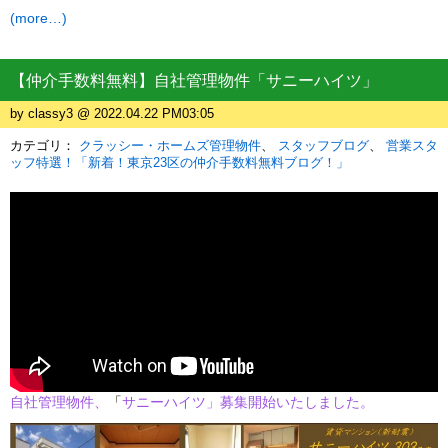
(more…)
【仲介手数料無料】自社管理物件「サニーハイツ」
by classy3 @ 2022.04.22 PM03:05
カテゴリ：
クラッシー・ホームズ管理物件
スタッフブログ
営業スタ
ッフ特選！「新着！東京23区の仲介手数料無料ブログ！」
自社管理物件、
「
サニーハイツ」募集開始いたしました。