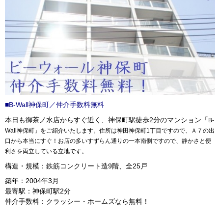
■B-Wall神保町／仲介手数料無料
本日も御茶ノ水店からすぐ近く、神保町駅徒歩2分のマンション「
B-
Wall神保町」をご紹介いたします。住所は神田神保町1丁目ですので、Ａ７の出
口から本当にすぐ！お店の多いすずらん通りの一本南側ですので、静かさと便
利さを両立している立地です。
構造・規模：鉄筋コンクリート造9階、全25戸
築年：2004年3月
最寄駅：神保町駅2分
仲介手数料：クラッシー・ホームズなら無料！