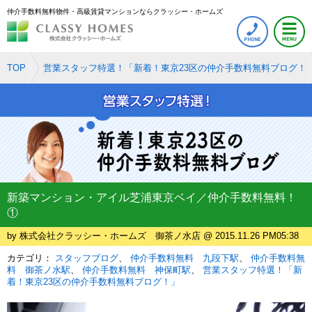
仲介手数料無料物件・高級賃貸マンションならクラッシー・ホームズ
TOP
営業スタッフ特選！「新着！東京23区の仲介手数料無料ブログ！
新築マンション・アイル芝浦東京ベイ／仲介手数料無料！
①
by 株式会社クラッシー・ホームズ 御茶ノ水店 @ 2015.11.26 PM05:38
カテゴリ：
スタッフブログ
仲介手数料無料 九段下駅
仲介手数料無
料 御茶ノ水駅
仲介手数料無料 神保町駅
営業スタッフ特選！「新
着！東京23区の仲介手数料無料ブログ！」