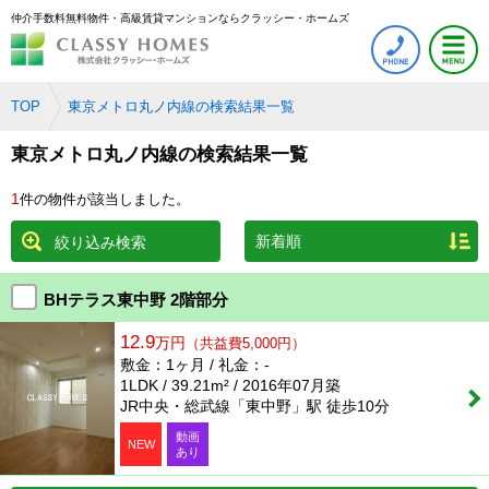
仲介手数料無料物件・高級賃貸マンションならクラッシー・ホームズ
TOP
東京メトロ丸ノ内線の検索結果一覧
東京メトロ丸ノ内線の検索結果一覧
1
件の物件が該当しました。
絞り込み検索
BHテラス東中野 2階部分
12.9
万円
（共益費5,000円）
敷金：1ヶ月 / 礼金：-
1LDK / 39.21m² / 2016年07月築
JR中央・総武線「東中野」駅 徒歩10分
動画
NEW
あり