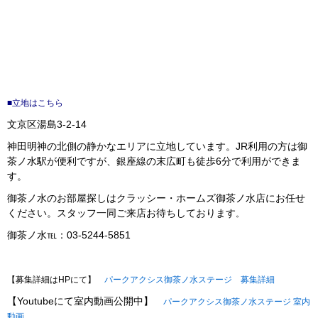
■立地はこちら
文京区湯島3-2-14
神田明神の北側の静かなエリアに立地しています。JR利用の方は御
茶ノ水駅が便利ですが、銀座線の末広町も徒歩6分で利用ができま
す。
御茶ノ水のお部屋探しはクラッシー・ホームズ御茶ノ水店にお任せ
ください。スタッフ一同ご来店お待ちしております
。
御茶ノ水℡：03-5244-5851
【募集詳細はHPにて】
パークアクシス御茶ノ水ステージ 募集詳細
【Youtubeにて室内動画公開中】
パークアクシス御茶ノ水ステージ
室内
動画