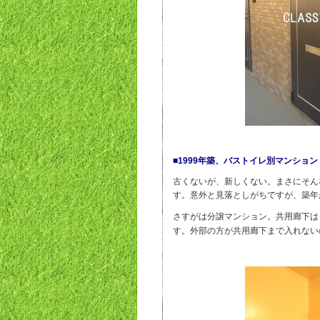
■1999年築
、バストイレ別マンション
古くないが、新しくない。まさにそん
す。意外と見落としがちですが、築年
さすがは分譲マンション。共用廊下は
す。外部の方が共用廊下まで入れない