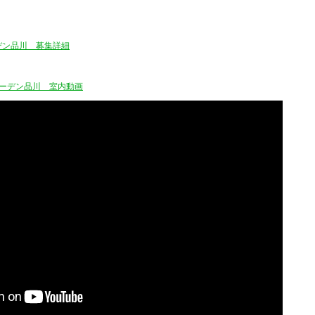
デン品川 募集詳細
ーデン品川 室内動画