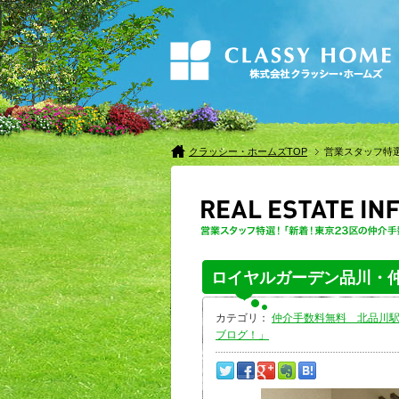
クラッシー・ホームズTOP
営業スタッフ特
ロイヤルガーデン品川・
カテゴリ：
仲介手数料無料 北品川
ブログ！」