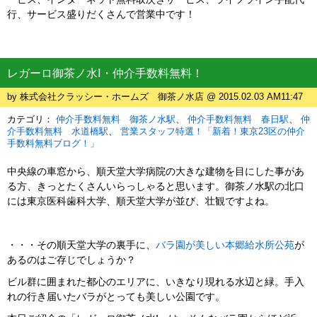
行、サービス盛りだくさんで営業中です！
レガーロ御茶ノ水Ⅰ・仲介手数料無料！
by 株式会社クラッシー・ホームズ 御茶ノ水店 @ 2015.02.03 AM11:47
カテゴリ：
仲介手数料無料 御茶ノ水駅
仲介手数料無料 春日駅
仲
介手数料無料 水道橋駅
営業スタッフ特選！「新着！東京23区の仲介
手数料無料ブログ！」
中央線の車窓から、順天堂大学病院の大きな建物を目にした事があ
る方、きっとたくさんいらっしゃると思います。御茶ノ水駅の北口
には東京医科歯科大学、順天堂大学が並び、壮観ですよね。
・・・その順天堂大学の裏手に、
バラ園が美しい本郷給水所公苑
が
あるのはご存じでしょうか？
ビル群に囲まれた都心のエリアに、いきなり現れる水辺と緑。手入
れの行き届いたバラがとっても美しい公園です。