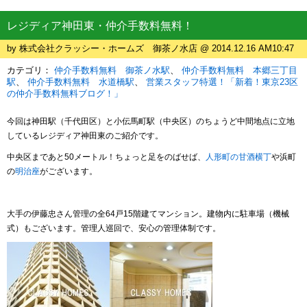
レジディア神田東・仲介手数料無料！
by 株式会社クラッシー・ホームズ 御茶ノ水店 @ 2014.12.16 AM10:47
カテゴリ：
仲介手数料無料 御茶ノ水駅
仲介手数料無料 本郷三丁目
駅
仲介手数料無料 水道橋駅
営業スタッフ特選！「新着！東京23区
の仲介手数料無料ブログ！」
今回は神田駅（千代田区）と小伝馬町駅（中央区）のちょうど中間地点に立地
しているレジディア神田東のご紹介です。
中央区まであと50メートル！
ちょっと足をのばせば、
人形町の甘酒横丁
や浜町
の
明治座
がございます。
大手の伊藤忠さん管理の全64戸15階建てマンション。建物内に駐車場（機械
式）もございます。管理人巡回で、安心の管理体制です。