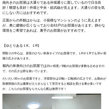
南向きのお部屋は大通りである外堀通りに面しているので日当良
好！眺望も良好！外堀と中央・総武線が見えます。大通りの音を気
にしない方にはおすすめです。
正面からの外観はからは、小規模なマンションのように見えます
が、奥に建物が広くなっており全63戸のお部屋があります。静かな
環境をご希望であれば、裏手のお部屋がおすすめです。
【ゆとりある１K、１R
】
間取りの中心は、居室のひろい単身タイプのお部屋です。１Kや１Rでも30㎡前
後の広さがあります。
都内の単身向けのお部屋では
20㎡程度／6帖のお部屋が多数を占めますの
で、その広さは群を抜いています。
だいだい30㎡のお部屋ですと、洋室部分は10帖～12帖程の広さです。お勤めが
医療関係の方は書庫が入りきらなくて苦労すると相談を受ける事が多いです
が、こちらのお部屋ならそんな心配は無用です！