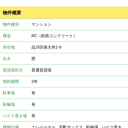
物件概要
物件種別
マンション
構造
RC（鉄筋コンクリート）
所在地
品川区南大井2-9
向き
西
賃貸借区分
普通賃貸借
契約期間
2年
駐車場
有
駐輪場
有
バイク置き場
有
建物設備
エレベーター
,
宅配ボックス
,
駐輪場
,
バイク置き