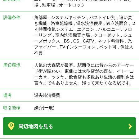
場
,
駐車場
,
オートロック
設備条件
角部屋
,
システムキッチン
,
バストイレ別
,
追い焚
き機能
,
浴室乾燥機
,
温水洗浄便座
,
独立洗面台
,
２
４時間換気システム
,
エアコン
,
バルコニー
,
フロ
ーリング
,
室内洗濯機置き場
,
クローゼット
,
シュ
ーズボックス
,
BS
,
CS
,
CATV
,
ネット料無料
,
光
ファイバー
,
TVインターフォン
,
ペット可
,
保証人
不要
周辺環境
人気の大森駅が最寄。駅西側には昔からのアーケー
ド街が賑わい、東側には大型店舗の西友、イトーヨ
ーカ堂、ツタヤ、飲食店も多数あり生活の便利さは
言うまでもありません。帰って来たくなる駅です。
備考
退去時清掃費
取引態様
媒介(一般)
周辺地図を見る