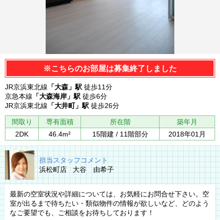
※こちらのお部屋は募集終了しました
JR京浜東北線
「大森」駅
徒歩11分
京急本線
「大森海岸」駅
徒歩6分
JR京浜東北線
「大井町」駅
徒歩26分
間取り
専有面積
所在階
築年月
2DK
46.4m²
15階建 / 11階部分
2018年01月
担当スタッフコメント
浜松町店 大谷 由希子
最新の空室状況や詳細については、お気軽にお問合せ下さい。空
室が出るまで待ちたい・類似物件の情報が欲しいなど、どのよう
なご要望でも、ご相談をお待ちしております！