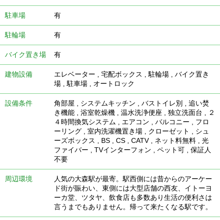
駐車場
有
駐輪場
有
バイク置き場
有
建物設備
エレベーター
,
宅配ボックス
,
駐輪場
,
バイク置き
場
,
駐車場
,
オートロック
設備条件
角部屋
,
システムキッチン
,
バストイレ別
,
追い焚
き機能
,
浴室乾燥機
,
温水洗浄便座
,
独立洗面台
,
２
４時間換気システム
,
エアコン
,
バルコニー
,
フロ
ーリング
,
室内洗濯機置き場
,
クローゼット
,
シュ
ーズボックス
,
BS
,
CS
,
CATV
,
ネット料無料
,
光
ファイバー
,
TVインターフォン
,
ペット可
,
保証人
不要
周辺環境
人気の大森駅が最寄。駅西側には昔からのアーケー
ド街が賑わい、東側には大型店舗の西友、イトーヨ
ーカ堂、ツタヤ、飲食店も多数あり生活の便利さは
言うまでもありません。帰って来たくなる駅です。