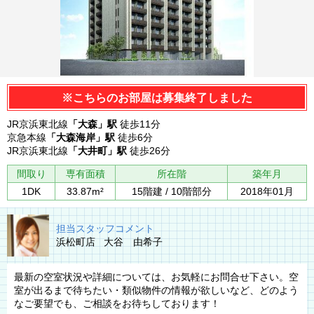
※こちらのお部屋は募集終了しました
JR京浜東北線
「大森」駅
徒歩11分
京急本線
「大森海岸」駅
徒歩6分
JR京浜東北線
「大井町」駅
徒歩26分
間取り
専有面積
所在階
築年月
1DK
33.87m²
15階建 / 10階部分
2018年01月
担当スタッフコメント
浜松町店 大谷 由希子
最新の空室状況や詳細については、お気軽にお問合せ下さい。空
室が出るまで待ちたい・類似物件の情報が欲しいなど、どのよう
なご要望でも、ご相談をお待ちしております！