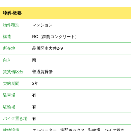
物件概要
物件種別
マンション
構造
RC（鉄筋コンクリート）
所在地
品川区南大井2-9
向き
南
賃貸借区分
普通賃貸借
契約期間
2年
駐車場
有
駐輪場
有
バイク置き場
有
建物設備
エレベーター
,
宅配ボックス
,
駐輪場
,
バイク置き