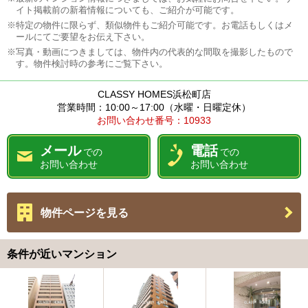
イト掲載前の新着情報についても、ご紹介が可能です。
※特定の物件に限らず、類似物件もご紹介可能です。お電話もしくはメ
ールにてご要望をお伝え下さい。
※写真・動画につきましては、物件内の代表的な間取を撮影したもので
す。物件検討時の参考にご覧下さい。
CLASSY HOMES浜松町店
営業時間：10:00～17:00（水曜・日曜定休）
お問い合わせ番号：10933
メール
電話
での
での
お問い合わせ
お問い合わせ
物件ページを見る
条件が近いマンション