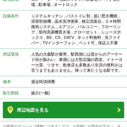
場
,
駐車場
,
オートロック
設備条件
システムキッチン
,
バストイレ別
,
追い焚き機能
,
浴室乾燥機
,
温水洗浄便座
,
独立洗面台
,
２４時間
換気システム
,
エアコン
,
バルコニー
,
フローリン
グ
,
室内洗濯機置き場
,
クローゼット
,
シューズボ
ックス
,
BS
,
CS
,
CATV
,
ネット料無料
,
光ファイ
バー
,
TVインターフォン
,
ペット可
,
保証人不要
周辺環境
人気の大森駅が最寄。駅西側には昔からのアーケー
ド街が賑わい、東側には大型店舗の西友、イトーヨ
ーカ堂、ツタヤ、飲食店も多数あり生活の便利さは
言うまでもありません。帰って来たくなる駅です。
備考
退去時清掃費
取引態様
媒介(一般)
周辺地図を見る
※最新のマンション情報につきましては、お気軽にお問合せ下さい。サ