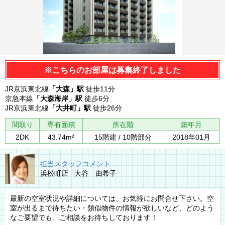
※こちらのお部屋は募集終了しました
JR京浜東北線
「大森」駅
徒歩11分
京急本線
「大森海岸」駅
徒歩6分
JR京浜東北線
「大井町」駅
徒歩26分
間取り
専有面積
所在階
築年月
2DK
43.74m²
15階建 / 10階部分
2018年01月
担当スタッフコメント
浜松町店 大谷 由希子
最新の空室状況や詳細については、お気軽にお問合せ下さい。空
室が出るまで待ちたい・類似物件の情報が欲しいなど、どのよう
なご要望でも、ご相談をお待ちしております！