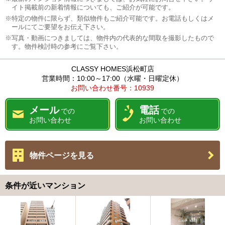
イト掲載前の新着情報についても、ご紹介が可能です。
※特定の物件に限らず、類似物件もご紹介可能です。お電話もしくはメ
ールにてご要望をお伝え下さい。
※写真・動画につきましては、物件内の代表的な間取を撮影したもので
す。物件検討時の参考にご覧下さい。
CLASSY HOMES浜松町店
営業時間：10:00～17:00（水曜・日曜定休）
お問い合わせ番号：10939
メール
電話
での
での
お問い合わせ
お問い合わせ
物件ページを見る
条件が近いマンション