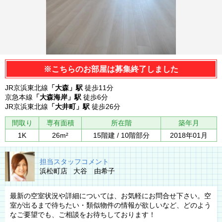
※こちらのお部屋は募集終了しました
JR京浜東北線
「大森」駅
徒歩11分
京急本線
「大森海岸」駅
徒歩6分
JR京浜東北線
「大井町」駅
徒歩26分
間取り
専有面積
所在階
築年月
1K
26m²
15階建 / 10階部分
2018年01月
担当スタッフコメント
浜松町店 大谷 由希子
最新の空室状況や詳細については、お気軽にお問合せ下さい。空
室が出るまで待ちたい・類似物件の情報が欲しいなど、どのよう
なご要望でも、ご相談をお待ちしております！