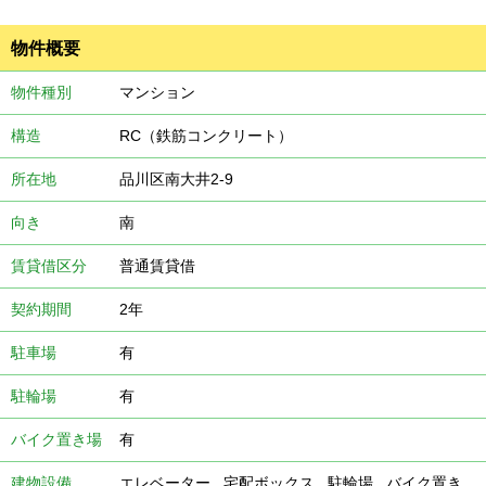
物件概要
物件種別
マンション
構造
RC（鉄筋コンクリート）
所在地
品川区南大井2-9
向き
南
賃貸借区分
普通賃貸借
契約期間
2年
駐車場
有
駐輪場
有
バイク置き場
有
建物設備
エレベーター
,
宅配ボックス
,
駐輪場
,
バイク置き