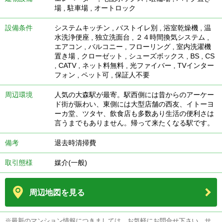
場
,
駐車場
,
オートロック
設備条件
システムキッチン
,
バストイレ別
,
浴室乾燥機
,
温
水洗浄便座
,
独立洗面台
,
２４時間換気システム
,
エアコン
,
バルコニー
,
フローリング
,
室内洗濯機
置き場
,
クローゼット
,
シューズボックス
,
BS
,
CS
,
CATV
,
ネット料無料
,
光ファイバー
,
TVインター
フォン
,
ペット可
,
保証人不要
周辺環境
人気の大森駅が最寄。駅西側には昔からのアーケー
ド街が賑わい、東側には大型店舗の西友、イトーヨ
ーカ堂、ツタヤ、飲食店も多数あり生活の便利さは
言うまでもありません。帰って来たくなる駅です。
備考
退去時清掃費
取引態様
媒介(一般)
周辺地図を見る
※最新のマンション情報につきましては、お気軽にお問合せ下さい。サ