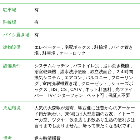
駐車場
有
駐輪場
有
バイク置き場
有
建物設備
エレベーター
,
宅配ボックス
,
駐輪場
,
バイク置き
場
,
駐車場
,
オートロック
設備条件
システムキッチン
,
バストイレ別
,
追い焚き機能
,
浴室乾燥機
,
温水洗浄便座
,
独立洗面台
,
２４時間
換気システム
,
エアコン
,
バルコニー
,
フローリン
グ
,
室内洗濯機置き場
,
クローゼット
,
シューズボ
ックス
,
BS
,
CS
,
CATV
,
ネット料無料
,
光ファイ
バー
,
TVインターフォン
,
ペット可
,
保証人不要
周辺環境
人気の大森駅が最寄。駅西側には昔からのアーケー
ド街が賑わい、東側には大型店舗の西友、イトーヨ
ーカ堂、ツタヤ、飲食店も多数あり生活の便利さは
言うまでもありません。帰って来たくなる駅です。
備考
退去時清掃費