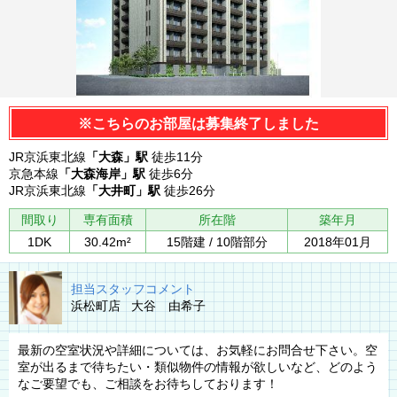
※こちらのお部屋は募集終了しました
JR京浜東北線
「大森」駅
徒歩11分
京急本線
「大森海岸」駅
徒歩6分
JR京浜東北線
「大井町」駅
徒歩26分
間取り
専有面積
所在階
築年月
1DK
30.42m²
15階建 / 10階部分
2018年01月
担当スタッフコメント
浜松町店 大谷 由希子
最新の空室状況や詳細については、お気軽にお問合せ下さい。空
室が出るまで待ちたい・類似物件の情報が欲しいなど、どのよう
なご要望でも、ご相談をお待ちしております！