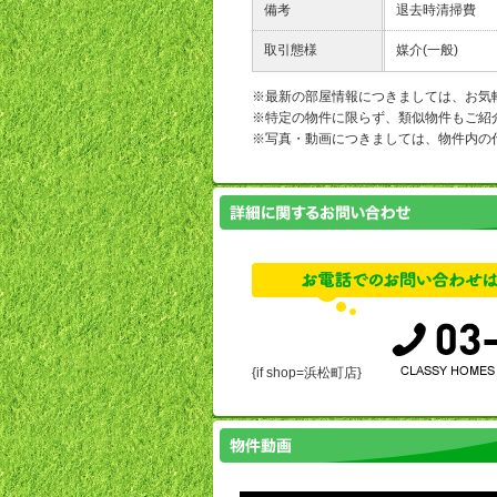
備考
退去時清掃費
取引態様
媒介(一般)
※最新の部屋情報につきましては、お気
※特定の物件に限らず、類似物件もご紹
※写真・動画につきましては、物件内の
{if shop=浜松町店}