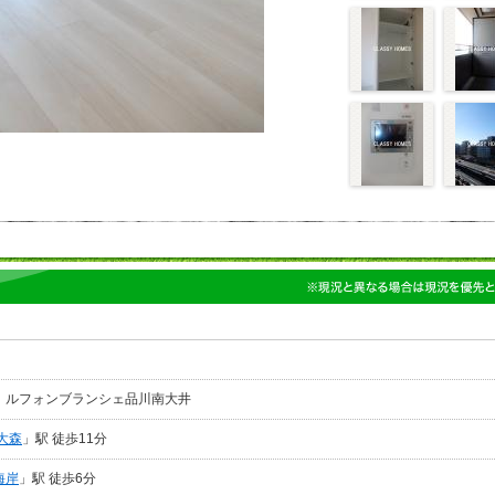
9 ルフォンブランシェ品川南大井
大森
」駅 徒歩11分
海岸
」駅 徒歩6分