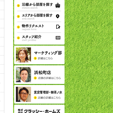
S
ー
で