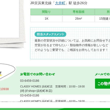
JR京浜東北線「
大井町
」駅 徒歩26分
間取り
専有面積
所
1K
26m²
15階建 
最新の空室状況や詳細については、お気軽にお問合せ下
空室が出るまで待ちたい・類似物件の情報が欲しいなど
どのようなご要望でも、ご相談をお待ちしております！
03-6459-0186
CLASSY HOMES 浜松町店 営業時間：10:00～19:00
:
10938
{/if} {if shop=浜松町本店}
03-6459-0186
CLASSY HOMES 浜松町店 営業時間：10:00～19:00
{/if} {if shop=~御茶ノ水}