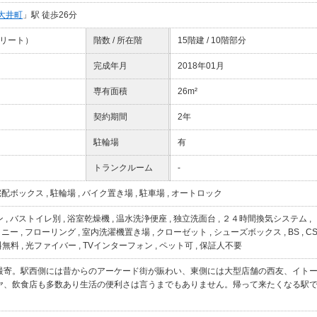
大井町
」駅 徒歩26分
クリート）
階数 / 所在階
15階建 / 10階部分
完成年月
2018年01月
専有面積
26m²
契約期間
2年
駐輪場
有
トランクルーム
-
宅配ボックス
,
駐輪場
,
バイク置き場
,
駐車場
,
オートロック
ン
,
バストイレ別
,
浴室乾燥機
,
温水洗浄便座
,
独立洗面台
,
２４時間換気システム
,
コニー
,
フローリング
,
室内洗濯機置き場
,
クローゼット
,
シューズボックス
,
BS
,
C
料無料
,
光ファイバー
,
TVインターフォン
,
ペット可
,
保証人不要
最寄。駅西側には昔からのアーケード街が賑わい、東側には大型店舗の西友、イト
ヤ、飲食店も多数あり生活の便利さは言うまでもありません。帰って来たくなる駅