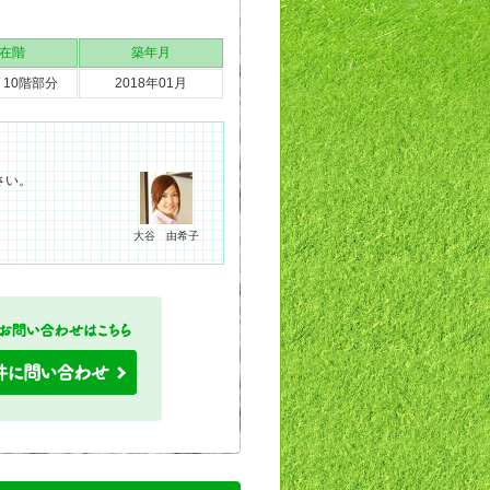
在階
築年月
/ 10階部分
2018年01月
さい。
大谷 由希子