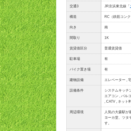
交通3
JR京浜東北線「
構造
RC（鉄筋コン
向き
南
間取り
1K
賃貸借区分
普通賃貸借
駐車場
有
バイク置き場
有
建物設備
エレベーター
,
設備条件
システムキッチ
エアコン
,
バル
,
CATV
,
ネット
周辺環境
人気の大森駅が
ヨーカ堂、ツタ
す。