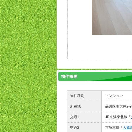
物件種別
マンション
所在地
品川区南大井2-
交通1
JR京浜東北線「
交通2
京急本線「
大森