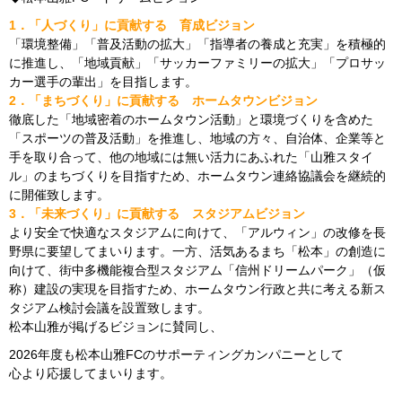
1．「人づくり」に貢献する 育成ビジョン
「環境整備」「普及活動の拡大」「指導者の養成と充実」を積極的
に推進し、「地域貢献」「サッカーファミリーの拡大」「プロサッ
カー選手の輩出」を目指します。
2．「まちづくり」に貢献する ホームタウンビジョン
徹底した「地域密着のホームタウン活動」と環境づくりを含めた
「スポーツの普及活動」を推進し、地域の方々、自治体、企業等と
手を取り合って、他の地域には無い活力にあふれた「山雅スタイ
ル」のまちづくりを目指すため、ホームタウン連絡協議会を継続的
に開催致します。
3．「未来づくり」に貢献する スタジアムビジョン
より安全で快適なスタジアムに向けて、「アルウィン」の改修を長
野県に要望してまいります。一方、活気あるまち「松本」の創造に
向けて、街中多機能複合型スタジアム「信州ドリームパーク」（仮
称）建設の実現を目指すため、ホームタウン行政と共に考える新ス
タジアム検討会議を設置致します。
松本山雅が掲げるビジョンに賛同し、
2026年度も松本山雅FCのサポーティングカンパニーとして
心より応援してまいります。