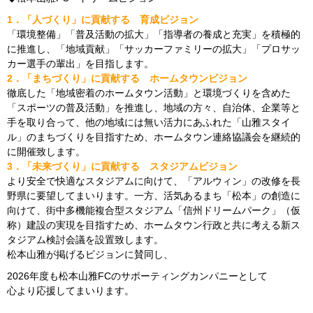
1．「人づくり」に貢献する 育成ビジョン
「環境整備」「普及活動の拡大」「指導者の養成と充実」を積極的
に推進し、「地域貢献」「サッカーファミリーの拡大」「プロサッ
カー選手の輩出」を目指します。
2．「まちづくり」に貢献する ホームタウンビジョン
徹底した「地域密着のホームタウン活動」と環境づくりを含めた
「スポーツの普及活動」を推進し、地域の方々、自治体、企業等と
手を取り合って、他の地域には無い活力にあふれた「山雅スタイ
ル」のまちづくりを目指すため、ホームタウン連絡協議会を継続的
に開催致します。
3．「未来づくり」に貢献する スタジアムビジョン
より安全で快適なスタジアムに向けて、「アルウィン」の改修を長
野県に要望してまいります。一方、活気あるまち「松本」の創造に
向けて、街中多機能複合型スタジアム「信州ドリームパーク」（仮
称）建設の実現を目指すため、ホームタウン行政と共に考える新ス
タジアム検討会議を設置致します。
松本山雅が掲げるビジョンに賛同し、
2026年度も松本山雅FCのサポーティングカンパニーとして
心より応援してまいります。