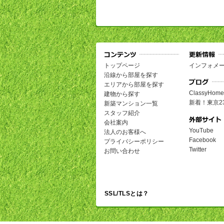
トップページ
インフォメ
沿線から部屋を探す
エリアから部屋を探す
ClassyH
建物から探す
新着！東京2
新築マンション一覧
スタッフ紹介
会社案内
YouTube
法人のお客様へ
Facebook
プライバシーポリシー
Twitter
お問い合わせ
SSL/TLSとは？