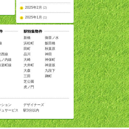
2025年2月
(2)
2025年1月
(1)
新橋
御茶ノ水
線
浜松町
飯田橋
田町
秋葉原
東西線
品川
神田
丸ノ内線
大崎
神保町
有楽町線
大井町
神楽坂
大森
九段下
三田
麹町
芝公園
虎ノ門
ンション
デザイナーズ
ジュサービス
駅3分以内