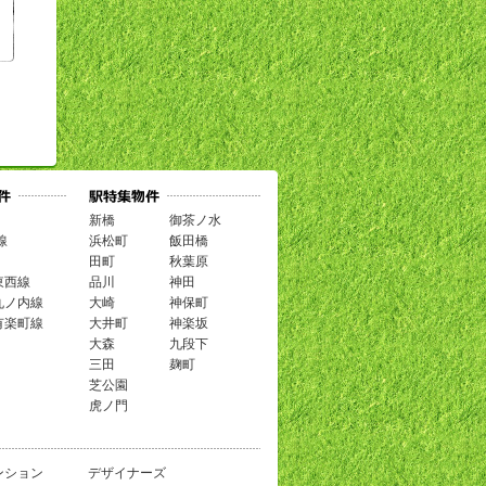
新橋
御茶ノ水
線
浜松町
飯田橋
田町
秋葉原
東西線
品川
神田
丸ノ内線
大崎
神保町
有楽町線
大井町
神楽坂
大森
九段下
三田
麹町
芝公園
虎ノ門
ンション
デザイナーズ