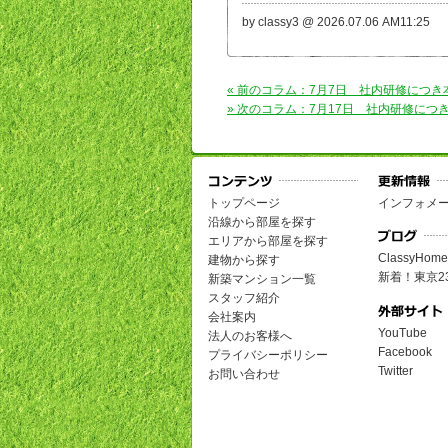
by classy3 @ 2026.07.06 AM11:25
« 前のコラム：7月7日 社内研修につ
» 次のコラム：7月17日 社内研修に
トップページ
インフォメ
沿線から部屋を探す
エリアから部屋を探す
ClassyH
建物から探す
新着！東京2
新築マンション一覧
スタッフ紹介
会社案内
YouTube
法人のお客様へ
Facebook
プライバシーポリシー
Twitter
お問い合わせ