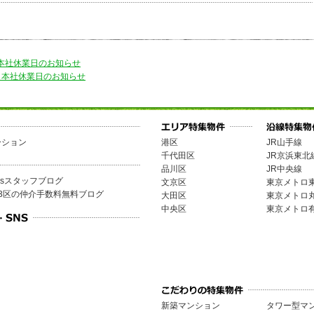
き本社休業日のお知らせ
つき本社休業日のお知らせ
ーション
港区
JR山手線
千代田区
JR京浜東北
品川区
JR中央線
omesスタッフブログ
文京区
東京メトロ
3区の仲介手数料無料ブログ
大田区
東京メトロ
中央区
東京メトロ
新築マンション
タワー型マ