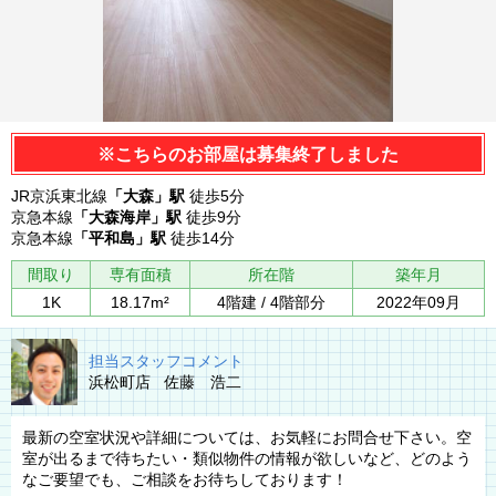
※こちらのお部屋は募集終了しました
JR京浜東北線
「大森」駅
徒歩5分
京急本線
「大森海岸」駅
徒歩9分
京急本線
「平和島」駅
徒歩14分
間取り
専有面積
所在階
築年月
1K
18.17m²
4階建 / 4階部分
2022年09月
担当スタッフコメント
浜松町店 佐藤 浩二
最新の空室状況や詳細については、お気軽にお問合せ下さい。空
室が出るまで待ちたい・類似物件の情報が欲しいなど、どのよう
なご要望でも、ご相談をお待ちしております！