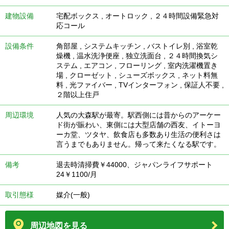
建物設備
宅配ボックス
,
オートロック
,
２４時間設備緊急対
応コール
設備条件
角部屋
,
システムキッチン
,
バストイレ別
,
浴室乾
燥機
,
温水洗浄便座
,
独立洗面台
,
２４時間換気シ
ステム
,
エアコン
,
フローリング
,
室内洗濯機置き
場
,
クローゼット
,
シューズボックス
,
ネット料無
料
,
光ファイバー
,
TVインターフォン
,
保証人不要
,
２階以上住戸
周辺環境
人気の大森駅が最寄。駅西側には昔からのアーケー
ド街が賑わい、東側には大型店舗の西友、イトーヨ
ーカ堂、ツタヤ、飲食店も多数あり生活の便利さは
言うまでもありません。帰って来たくなる駅です。
備考
退去時清掃費￥44000、ジャパンライフサポート
24￥1100/月
取引態様
媒介(一般)
周辺地図を見る