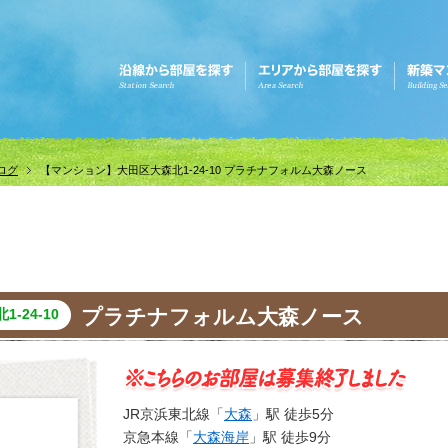
ログ
【マンション】大田区大森北1-24-10 プラチナフォルム大森ノース
プラチナフォルム大森ノース
-24-10
JR京浜東北線「
大森
」駅 徒歩5分
京急本線「
大森海岸
」駅 徒歩9分