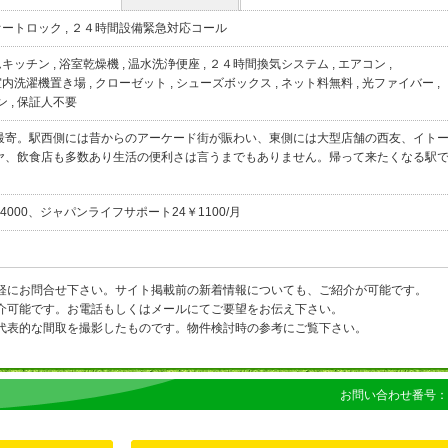
オートロック
,
２４時間設備緊急対応コール
ムキッチン
,
浴室乾燥機
,
温水洗浄便座
,
２４時間換気システム
,
エアコン
,
室内洗濯機置き場
,
クローゼット
,
シューズボックス
,
ネット料無料
,
光ファイバー
,
ン
,
保証人不要
最寄。駅西側には昔からのアーケード街が賑わい、東側には大型店舗の西友、イト
ヤ、飲食店も多数あり生活の便利さは言うまでもありません。帰って来たくなる駅
000、ジャパンライフサポート24￥1100/月
軽にお問合せ下さい。サイト掲載前の新着情報についても、ご紹介が可能です。
介可能です。お電話もしくはメールにてご要望をお伝え下さい。
代表的な間取を撮影したものです。物件検討時の参考にご覧下さい。
お問い合わせ番号：1