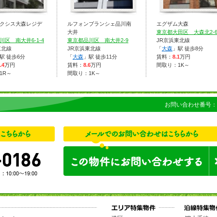
クシス大森レジデ
ルフォンブランシェ品川南
エグザム大森
大井
東京都大田区 大森北2-6
川区 南大井6-1-4
東京都品川区 南大井2-9
JR京浜東北線
東北線
JR京浜東北線
「
大森
」駅 徒歩8分
駅 徒歩6分
「
大森
」駅 徒歩11分
賃料：
8.1
万円
.4
万円
賃料：
8.6
万円
間取り：1K～
1R～
間取り：1K～
お問い合わせ番号：1