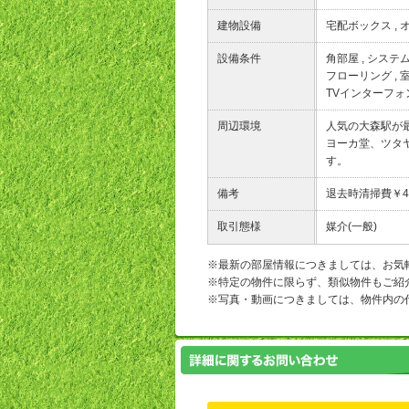
建物設備
宅配ボックス
,
設備条件
角部屋
,
システ
フローリング
,
TVインターフォ
周辺環境
人気の大森駅が
ヨーカ堂、ツタ
す。
備考
退去時清掃費￥44
取引態様
媒介(一般)
※最新の部屋情報につきましては、お気
※特定の物件に限らず、類似物件もご紹
※写真・動画につきましては、物件内の