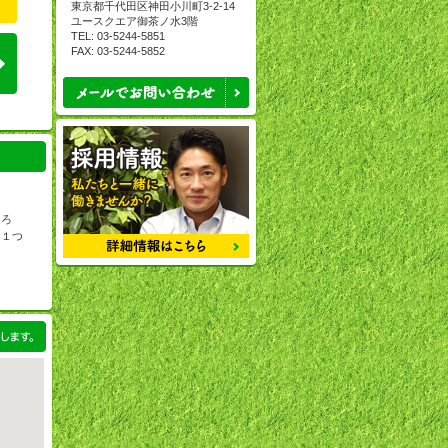
東京都千代田区神田小川町
3-2-14
ユースクエア御茶ノ水
3
階
TEL: 03-5244-5851
FAX: 03-5244-5852
ちろ
を１つ