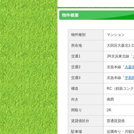
物件種別
マンション
所在地
大田区大森北1-
交通1
JR京浜東北線「
交通2
京急本線「
大森
交通3
京急本線「
平和
構造
RC（鉄筋コン
向き
南西
間取り
2K
賃貸借区分
普通賃貸借
駐車場
近隣有り・月額33