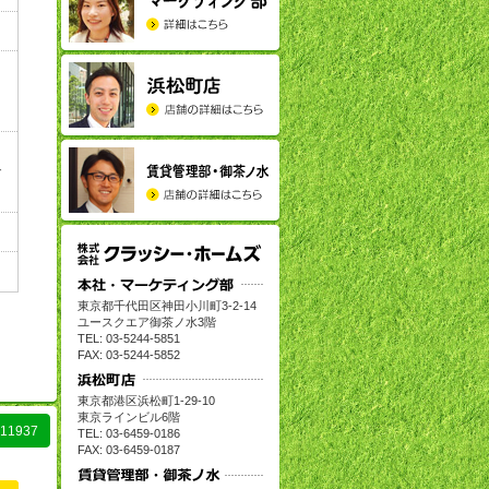
ー
で
東京都千代田区神田小川町
3-2-14
ユースクエア御茶ノ水
3
階
TEL: 03-5244-5851
FAX: 03-5244-5852
東京都港区浜松町
1-29-10
東京ラインビル
6
階
1937
TEL: 03-6459-0186
FAX: 03-6459-0187