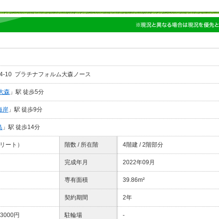
03-5244-5851
CLASSY HOMES 賃貸管理・御茶ノ水 営業時間：10:00～17:00
{/if}
24-10 プラチナフォルム大森ノース
大森
」駅 徒歩5分
海岸
」駅 徒歩9分
島
」駅 徒歩14分
クリート）
階数 / 所在階
4階建 / 2階部分
完成年月
2022年09月
専有面積
39.86m²
契約期間
2年
000円
駐輪場
-