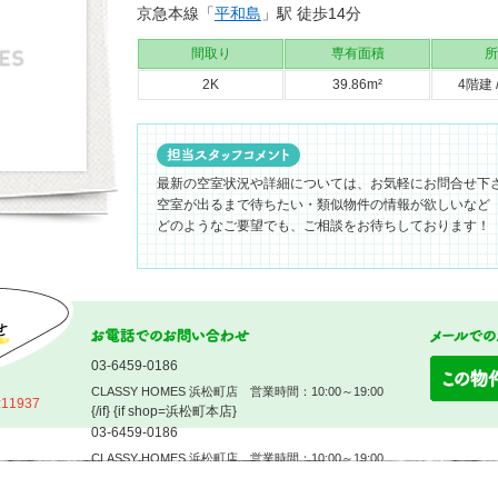
京急本線「
平和島
」駅 徒歩14分
間取り
専有面積
所
2K
39.86m²
4階建 
最新の空室状況や詳細については、お気軽にお問合せ下
空室が出るまで待ちたい・類似物件の情報が欲しいなど
どのようなご要望でも、ご相談をお待ちしております！
03-6459-0186
CLASSY HOMES 浜松町店 営業時間：10:00～19:00
:
11937
{/if} {if shop=浜松町本店}
03-6459-0186
CLASSY HOMES 浜松町店 営業時間：10:00～19:00
{/if} {if shop=~御茶ノ水}