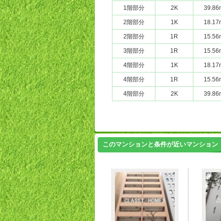
1階部分
2K
39.86
2階部分
1K
18.17
2階部分
1R
15.56
3階部分
1R
15.56
4階部分
1K
18.17
4階部分
1R
15.56
4階部分
2K
39.86
このマンションと条件が近いマンション