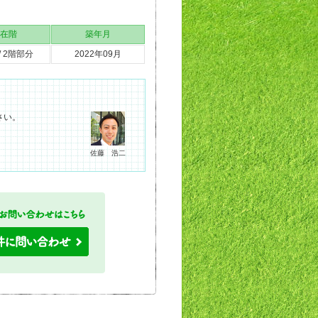
在階
築年月
/ 2階部分
2022年09月
さい。
佐藤 浩二