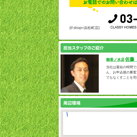
{if shop=浜松町店}
佐藤
御茶ノ水店
当社は最短の時間で
ん、お申込後の審査
でもなくすことを究