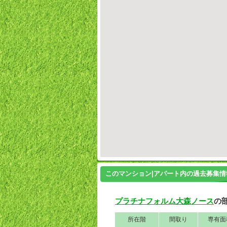
このマンション|アパート内の過去募集情
プラチナフォルム大森ノース
の
所在階
間取り
専有面