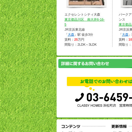
エクセレントシティ大森
パークア
東京都品川区 南大井6-16-
ンス
5
東京都品
JR京浜東北線
JR京浜
「
大森
」駅 徒歩3分
「
大森
」
賃料：
25
万円
賃料：
10
間取り：2LDK～3LDK
間取り：