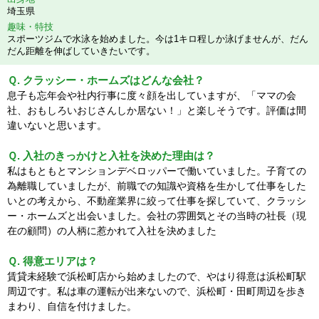
埼玉県
趣味・特技
スポーツジムで水泳を始めました。今は1キロ程しか泳げませんが、だん
だん距離を伸ばしていきたいです。
Ｑ. クラッシー・ホームズはどんな会社？
息子も忘年会や社内行事に度々顔を出していますが、「ママの会
社、おもしろいおじさんしか居ない！」と楽しそうです。評価は間
違いないと思います。
Ｑ. 入社のきっかけと入社を決めた理由は？
私はもともとマンションデベロッパーで働いていました。子育ての
為離職していましたが、前職での知識や資格を生かして仕事をした
いとの考えから、不動産業界に絞って仕事を探していて、クラッシ
ー・ホームズと出会いました。会社の雰囲気とその当時の社長（現
在の顧問）の人柄に惹かれて入社を決めました
Ｑ. 得意エリアは？
賃貸未経験で浜松町店から始めましたので、やはり得意は浜松町駅
周辺です。私は車の運転が出来ないので、浜松町・田町周辺を歩き
まわり、自信を付けました。