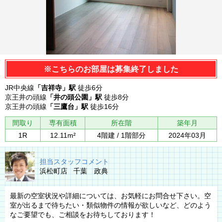
※こちらのお部屋は募集終了しました
JR中央線
「吉祥寺」駅
徒歩6分
京王井の頭線
「井の頭公園」駅
徒歩8分
京王井の頭線
「三鷹台」駅
徒歩16分
間取り
専有面積
所在階
築年月
1R
12.11m²
4階建 / 1階部分
2024年03月
担当スタッフコメント
浜松町店 千葉 政典
最新の空室状況や詳細については、お気軽にお問合せ下さい。空
室が出るまで待ちたい・類似物件の情報が欲しいなど、どのよう
なご要望でも、ご相談をお待ちしております！