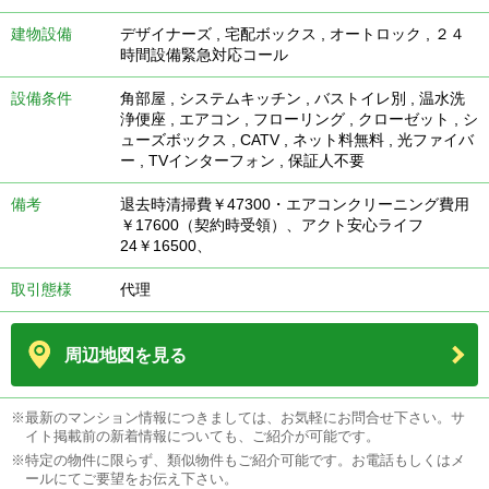
建物設備
デザイナーズ
,
宅配ボックス
,
オートロック
,
２４
時間設備緊急対応コール
設備条件
角部屋
,
システムキッチン
,
バストイレ別
,
温水洗
浄便座
,
エアコン
,
フローリング
,
クローゼット
,
シ
ューズボックス
,
CATV
,
ネット料無料
,
光ファイバ
ー
,
TVインターフォン
,
保証人不要
備考
退去時清掃費￥47300・エアコンクリーニング費用
￥17600（契約時受領）、アクト安心ライフ
24￥16500、
取引態様
代理
周辺地図を見る
※最新のマンション情報につきましては、お気軽にお問合せ下さい。サ
イト掲載前の新着情報についても、ご紹介が可能です。
※特定の物件に限らず、類似物件もご紹介可能です。お電話もしくはメ
ールにてご要望をお伝え下さい。