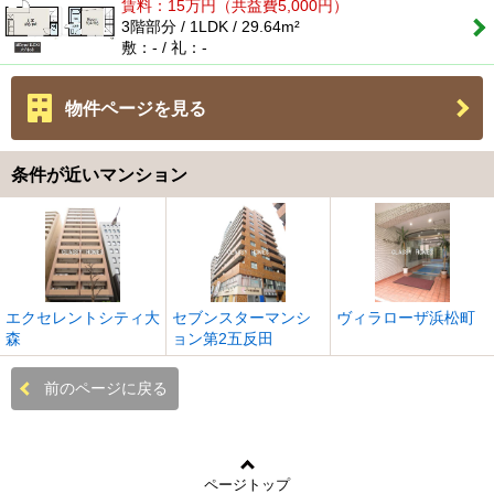
賃料：
15
万円
（共益費5,000円）
3階部分 / 1LDK / 29.64m²
敷：- / 礼：-
物件ページを見る
条件が近いマンション
エクセレントシティ大
セブンスターマンシ
ヴィラローザ浜松町
森
ョン第2五反田
前のページに戻る
ページトップ