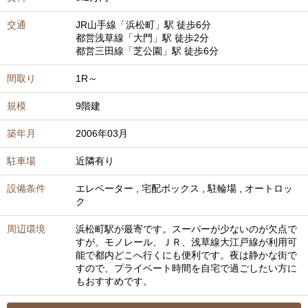
交通
JR山手線
「浜松町」駅
徒歩6分
都営浅草線
「大門」駅
徒歩2分
都営三田線
「芝公園」駅
徒歩6分
間取り
1R～
規模
9階建
築年月
2006年03月
駐車場
近隣有り
設備条件
エレベーター
,
宅配ボックス
,
駐輪場
,
オートロッ
ク
周辺環境
浜松町駅が最寄です。スーパーが少ないのが欠点で
すが、モノレール、ＪＲ、浅草線大江戸線が利用可
能で都内どこへ行くにも便利です。夜は静かな街で
すので、プライベート時間を自宅で過ごしたい方に
もおすすめです。