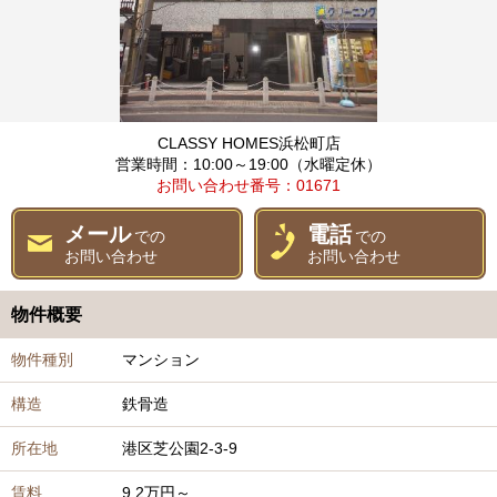
CLASSY HOMES浜松町店
営業時間：10:00～19:00（水曜定休）
お問い合わせ番号：01671
メール
電話
での
での
お問い合わせ
お問い合わせ
物件概要
物件種別
マンション
構造
鉄骨造
所在地
港区芝公園2-3-9
賃料
9.2万円～