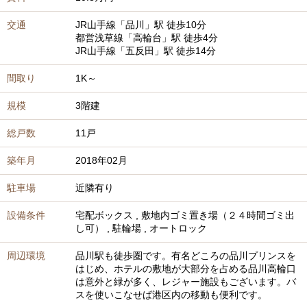
交通
JR山手線
「品川」駅
徒歩10分
都営浅草線
「高輪台」駅
徒歩4分
JR山手線
「五反田」駅
徒歩14分
間取り
1K～
規模
3階建
総戸数
11戸
築年月
2018年02月
駐車場
近隣有り
設備条件
宅配ボックス
,
敷地内ゴミ置き場（２４時間ゴミ出
し可）
,
駐輪場
,
オートロック
周辺環境
品川駅も徒歩圏です。有名どころの品川プリンスを
はじめ、ホテルの敷地が大部分を占める品川高輪口
は意外と緑が多く、レジャー施設もございます。バ
スを使いこなせば港区内の移動も便利です。