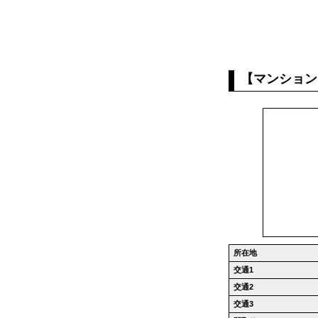
【マンション
所在地
交通1
交通2
交通3