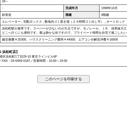
1K～
-
完成年月
1998年10月
鉄骨造
階建
8階建
エレベーター
,
宅配ボックス
,
敷地内ゴミ置き場（２４時間ゴミ出し可）
,
オートロック
浜松町駅が最寄です。スーパーが少ないのが欠点ですが、モノレール、ＪＲ、浅草線大江
どこへ行くにも便利です。夜は静かな街ですので、プライベート時間を自宅で過ごしたい
鍵交換費￥25300、ハウスクリーニング費用￥44000、エアコン分解洗浄費￥16500
ES 浜松町店】
都港区浜松町1丁目29-10 東京ラインビル6F
6／FAX：03-6459-0187／営業時間：10:00～19:00